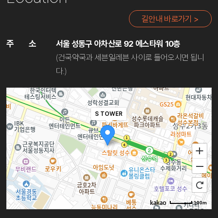
길안내 바로가기 >
주
소
서울 성동구 아차산로 92 에스타워 10층
(건국약국과 세븐일레븐 사이로 들어오시면 됩니
다.)
S TOWER
100m